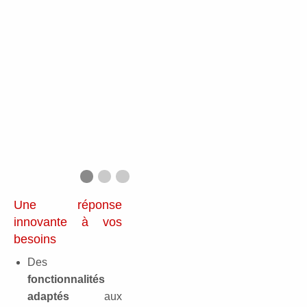
Previous Slide
◀︎
Next Slide
▶︎
suivi-individuel
heures-passees
suivi-projet
Une réponse
innovante à vos
besoins
Des
fonctionnalités
adaptés
aux